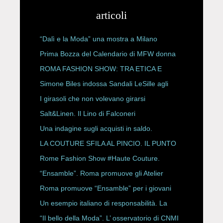
articoli
“Dalì e la Moda” una mostra a Milano
Prima Bozza del Calendario di MFW donna
P/E 2027
ROMA FASHION SHOW: TRA ETICA E
HAUTE COUTURE
Simone Biles indossa Sandali LeSille agli
ESPY Awards 2026
I girasoli che non volevano girarsi
Salt&Linen. Il Lino di Falconeri
Una indagine sugli acquisti in saldo.
LA COUTURE SFILA AL PINCIO. IL PUNTO
CON ALESSANDRO ONORATO E
Rome Fashion Show #Haute Couture.
ROBERTA ANGELILLI
“Ensamble”. Roma promuove gli Atelier
Storici
Roma promuove “Ensamble” per i giovani
Un esempio italiano di responsabilità. La
Rete Slow Fiber
“Il bello della Moda”. L’ osservatorio di CNMI