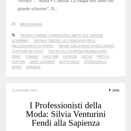
Versace”, “Moda e Cinema. La magia dell’abito sul
grande schermo”. Il...
BIBLIOGRAFIA
"MODA E CINEMA. LA MAGIA DELL'ABITO SUL GRANDE
SCHERMO"
"MODA E TEATRO. LE CREAZIONI PER IL
PALCOSCENICO DI POIRET
"MODA. DALLA NASCITA DELL'HAUTE
COUTURE AD OGGI"
"UN SECOLO DI MODA ITALIANA (1900 -
2000)"
CHANEL
GAULTIER
LACROIX
LUCILE
PRÊT-À -
PORTER
SAINT LAURENT
SOFIA GNOLI
STORIA DELLA
MODA
VERSACE
12 GIUGNO 2012
2506
I Professionisti della
Moda: Silvia Venturini
Fendi alla Sapienza