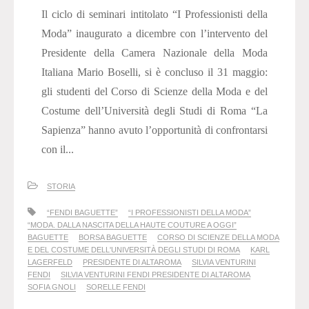
Il ciclo di seminari intitolato “I Professionisti della
Moda” inaugurato a dicembre con l’intervento del
Presidente della Camera Nazionale della Moda
Italiana Mario Boselli, si è concluso il 31 maggio:
gli studenti del Corso di Scienze della Moda e del
Costume dell’Università degli Studi di Roma “La
Sapienza” hanno avuto l’opportunità di confrontarsi
con il...
STORIA
“FENDI BAGUETTE”
“I PROFESSIONISTI DELLA MODA”
“MODA. DALLA NASCITA DELLA HAUTE COUTURE A OGGI”
BAGUETTE
BORSA BAGUETTE
CORSO DI SCIENZE DELLA MODA
E DEL COSTUME DELL'UNIVERSITÀ DEGLI STUDI DI ROMA
KARL
LAGERFELD
PRESIDENTE DI ALTAROMA
SILVIA VENTURINI
FENDI
SILVIA VENTURINI FENDI PRESIDENTE DI ALTAROMA
SOFIA GNOLI
SORELLE FENDI