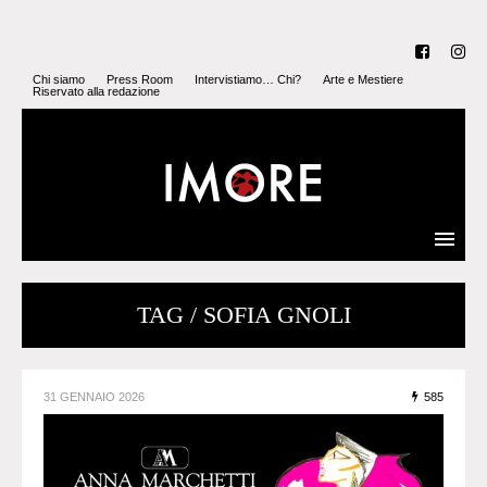
Chi siamo
Press Room
Intervistiamo… Chi?
Arte e Mestiere
Riservato alla redazione
TAG / SOFIA GNOLI
31 GENNAIO 2026
585