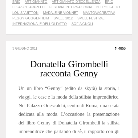
BRIC
ARTIGIANATO
ARTIGIANATO D'ECCELLENZA
BRIC
ELSA SCHIAPARELLI
FESTIVAL INTERNAZIONALE DELL'OLFATTO
LOUIS VUITTON
MADALEINE VIONNET
MANTOVACREATIVA
PEGGY GUGGENHEIM
SMELL 2012
SMELL FESTIVAL
INTERNAZIONALE DELL'OLFATTO
SOFIA GNOLI
3 GIUGNO 2011
4855
Donatella Girombelli
racconta Genny
Un un libro “Genny” (edito da skyrà) la storia, i
viaggi, le case e la moda della stilista imprenditrice.
Nel Palazzo Odescalchi, centro di Roma, una serata
dedicata alla moda. L’occasione la presentazione
del libro Genny di Donatella Girombelli la stilista
imprenditrice che parlando di sè, il rapporto con gli