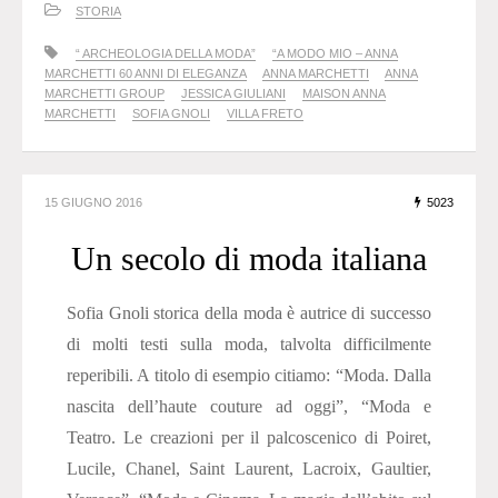
STORIA
“ ARCHEOLOGIA DELLA MODA”
“A MODO MIO – ANNA
MARCHETTI 60 ANNI DI ELEGANZA
ANNA MARCHETTI
ANNA
MARCHETTI GROUP
JESSICA GIULIANI
MAISON ANNA
MARCHETTI
SOFIA GNOLI
VILLA FRETO
15 GIUGNO 2016
5023
Un secolo di moda italiana
Sofia Gnoli storica della moda è autrice di successo
di molti testi sulla moda, talvolta difficilmente
reperibili. A titolo di esempio citiamo: “Moda. Dalla
nascita dell’haute couture ad oggi”, “Moda e
Teatro. Le creazioni per il palcoscenico di Poiret,
Lucile, Chanel, Saint Laurent, Lacroix, Gaultier,