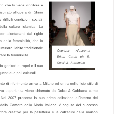
irin che lo vede vincitore è
ispirato all’opera di Shirin
difficili condizioni sociali
della cultura islamica. La
er allontanarsi dal rigido
a della femminilità, che lo
turare l’abito tradizionale
Courtesy Alataroma
re la femminilità.
Erkan Coruh ph R.
Soccio/L. Sorrentino
 genitori europei e il suo
uesti due poli culturali.
i riferimento arriva a Milano ed entra nell’ufficio stile di
ativa esperienza viene chiamato da Dolce & Gabbana come
e. Nel 2007 presenta la sua prima collezione all’interno del
dalla Camera della Moda Italiana. A seguito del successo
ore creativo per la pelletteria e le calzature della maison