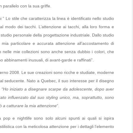
 parallelo con la sua griffe.
 ” Lo stile che caratterizza la linea è identificato nello studio
ial modo dei tacchi. L’attenzione ai tacchi, alla loro forma e
lo studio personale della progettazione industriale. Dallo studio
la mia particolare e accurata attenzione all’accostamento di
vo nelle mie collezioni sono anche senza dubbio i colori, che
abbinamenti inusuali, di avant-garde e raffinati”.
verno 2008. Le sue creazioni sono ricche e studiate, moderne
peal seducente. Nato a Quebec, il suo interesse per il disegno
.
“Ho iniziato a disegnare scarpe da adolescente, dopo aver
ato influenzato dal suo styling unico, ma, soprattutto, sono
 a catturare la mia attenzione
“.
pop e nightlife sono solo alcuni spunti ai quali si ispira
ilistica con la meticolosa attenzione per i dettagli l’elemento