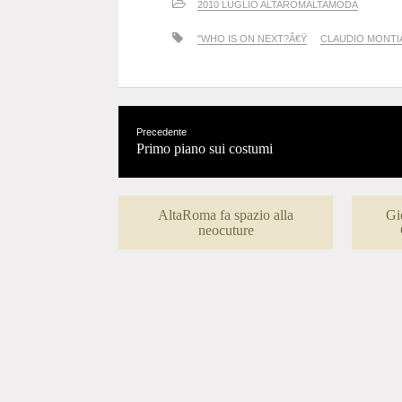
2010 LUGLIO ALTAROMALTAMODA
"WHO IS ON NEXT?Â€Ÿ
CLAUDIO MONTI
Precedente
Primo piano sui costumi
AltaRoma fa spazio alla
Gi
neocuture