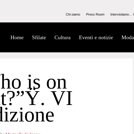
Chi siamo
Press Room
Intervistiamo… 
Home
Sfilate
Cultura
Eventi e notizie
Moda
ho is on
t?”Ÿ. VI
dizione