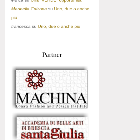
enrica
su
Una “VERDE” opportunità
Marinella Calzona
su
Uno, due o anche
più
francesca
su
Uno, due o anche più
Partner