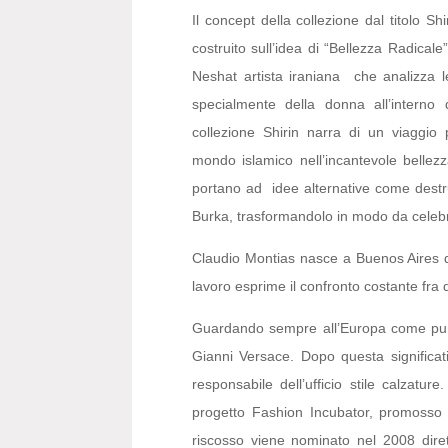
Il concept della collezione dal titolo Sh
costruito sull’idea di “Bellezza Radicale”
Neshat artista iraniana che analizza le 
specialmente della donna all’interno 
collezione Shirin narra di un viaggio p
mondo islamico nell’incantevole bellezz
portano ad idee alternative come destrut
Burka, trasformandolo in modo da celebra
Claudio Montias nasce a Buenos Aires da
lavoro esprime il confronto costante fra q
Guardando sempre all’Europa come punto d
Gianni Versace. Dopo questa signific
responsabile dell’ufficio stile calzatur
progetto Fashion Incubator, promosso 
riscosso viene nominato nel 2008 dirett