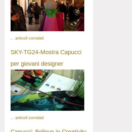
...
articoli correlati
SKY-TG24-Mostra Capucci
per giovani designer
...
articoli correlati
Capucci: Believe in Creativity