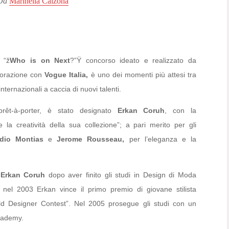
Da
Marinella Calzona
 “ž
Who is on Next
?”Ÿ concorso ideato e realizzato da
borazione con
Vogue Italia,
è uno dei momenti più attesi tra
 internazionali a caccia di nuovi talenti.
 prêt-à-porter, è stato designato
Erkan Coruh
, con la
la creatività della sua collezione”; a pari merito per gli
udio Montias
e
Jerome Rousseau,
per l’eleganza e la
,
Erkan Coruh
dopo aver finito gli studi in Design di Moda
l, nel 2003 Erkan vince il primo premio di giovane stilista
ld Designer Contest”. Nel 2005 prosegue gli studi con un
cademy.