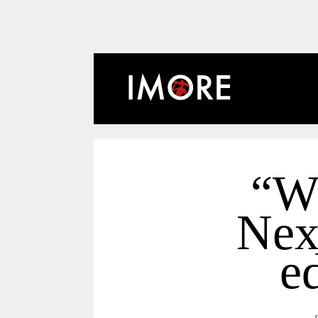
“W
Nex
e