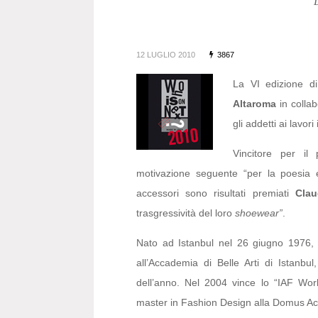
12 LUGLIO 2010
3867
La VI edizione di
Altaroma
in colla
gli addetti ai lavori
Vincitore per il
motivazione seguente “per la poesia e 
accessori sono risultati premiati
Cla
trasgressività del loro
shoewear”
.
Nato ad Istanbul nel 26 giugno 1976
all’Accademia di Belle Arti di Istanbu
dell’anno. Nel 2004 vince lo “IAF Wor
master in Fashion Design alla Domus A