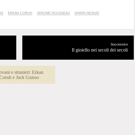
AS
ERKAN CORUH
JEROME ROUSSEAU
SHIRIN NESHAT
Successivo
Il gioiello nei secoli dei secoli
ovani e stranieri: Erkan
Coruh e Jack Guisso