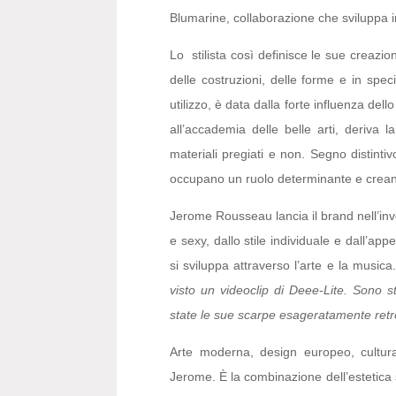
Blumarine, collaborazione che sviluppa in
Lo stilista così definisce le sue creazioni
delle costruzioni, delle forme e in spec
utilizzo, è data dalla forte influenza del
all’accademia delle belle arti, deriva 
materiali pregiati e non. Segno distinti
occupano un ruolo determinante e creano 
Jerome Rousseau lancia il brand nell’in
e sexy, dallo stile individuale e dall’ap
si sviluppa attraverso l’arte e la musica
visto un videoclip di Deee-Lite. Sono st
state le sue scarpe esageratamente retrò
Arte moderna, design europeo, cultura 
Jerome. È la combinazione dell’estetica st