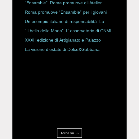
ROBERTA ANGELILLI
“Ensamble”. Roma promuove gli Atelier
Storici
Roma promuove “Ensamble” per i giovani
Un esempio italiano di responsabilità. La
Rete Slow Fiber
“Il bello della Moda”. L’ osservatorio di CNMI
XXXII edizione di Artigianato e Palazzo
La visione d’estate di Dolce&Gabbana
Torna su