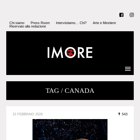
Chi siamo
Press Room
Intervistiamo… Chi?
Arte e Mestiere
Riservato alla redazione
TAG / CANADA
15 FEBBRAIO 2026
543