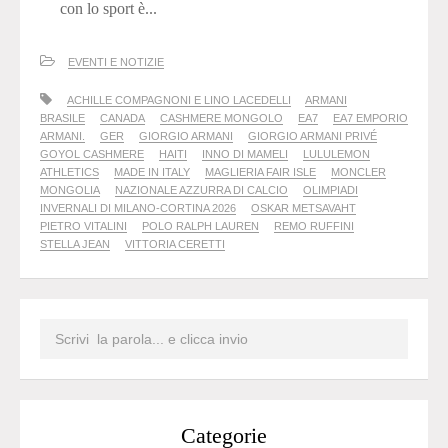
con lo sport è...
EVENTI E NOTIZIE
ACHILLE COMPAGNONI E LINO LACEDELLI
ARMANI
BRASILE
CANADA
CASHMERE MONGOLO
EA7
EA7 EMPORIO
ARMANI.
GER
GIORGIO ARMANI
GIORGIO ARMANI PRIVÉ
GOYOL CASHMERE
HAITI
INNO DI MAMELI
LULULEMON
ATHLETICS
MADE IN ITALY
MAGLIERIA FAIR ISLE
MONCLER
MONGOLIA
NAZIONALE AZZURRA DI CALCIO
OLIMPIADI
INVERNALI DI MILANO-CORTINA 2026
OSKAR METSAVAHT
PIETRO VITALINI
POLO RALPH LAUREN
REMO RUFFINI
STELLA JEAN
VITTORIA CERETTI
Categorie