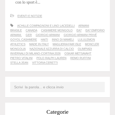
con lo sport è...
EVENTI E NOTIZIE
ACHILLE COMPAGNONI E LINO LACEDELLI
ARMANI
BRASILE
CANADA
CASHMERE MONGOLO
EA7
EA7 EMPORIO
ARMANI.
GER
GIORGIO ARMANI
GIORGIO ARMANI PRIVÉ
GOYOL CASHMERE
HAITI
INNO DI MAMELI
LULULEMON
ATHLETICS
MADE IN ITALY
MAGLIERIA FAIR ISLE
MONCLER
MONGOLIA
NAZIONALE AZZURRA DI CALCIO
OLIMPIADI
INVERNALI DI MILANO-CORTINA 2026
OSKAR METSAVAHT
PIETRO VITALINI
POLO RALPH LAUREN
REMO RUFFINI
STELLA JEAN
VITTORIA CERETTI
Categorie