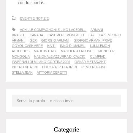
con lo sport è...
EVENTI E NOTIZIE
ACHILLE COMPAGNONI E LINO LACEDELLI
ARMANI
BRASILE
CANADA
CASHMERE MONGOLO
EA7
EA7 EMPORIO
ARMANI.
GER
GIORGIO ARMANI
GIORGIO ARMANI PRIVÉ
GOYOL CASHMERE
HAITI
INNO DI MAMELI
LULULEMON
ATHLETICS
MADE IN ITALY
MAGLIERIA FAIR ISLE
MONCLER
MONGOLIA
NAZIONALE AZZURRA DI CALCIO
OLIMPIADI
INVERNALI DI MILANO-CORTINA 2026
OSKAR METSAVAHT
PIETRO VITALINI
POLO RALPH LAUREN
REMO RUFFINI
STELLA JEAN
VITTORIA CERETTI
Categorie