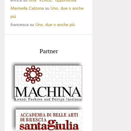
enrica
su
Una “VERDE” opportunità
Marinella Calzona
su
Uno, due o anche
più
francesca
su
Uno, due o anche più
Partner