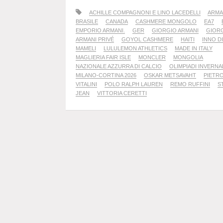
ACHILLE COMPAGNONI E LINO LACEDELLI
ARMA
BRASILE
CANADA
CASHMERE MONGOLO
EA7
EMPORIO ARMANI.
GER
GIORGIO ARMANI
GIOR
ARMANI PRIVÉ
GOYOL CASHMERE
HAITI
INNO DI
MAMELI
LULULEMON ATHLETICS
MADE IN ITALY
MAGLIERIA FAIR ISLE
MONCLER
MONGOLIA
NAZIONALE AZZURRA DI CALCIO
OLIMPIADI INVERNAL
MILANO-CORTINA 2026
OSKAR METSAVAHT
PIETR
VITALINI
POLO RALPH LAUREN
REMO RUFFINI
S
JEAN
VITTORIA CERETTI