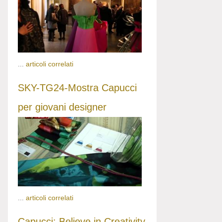
...
articoli correlati
SKY-TG24-Mostra Capucci
per giovani designer
...
articoli correlati
Capucci: Believe in Creativity