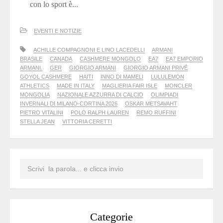
con lo sport è...
EVENTI E NOTIZIE
ACHILLE COMPAGNONI E LINO LACEDELLI
ARMANI
BRASILE
CANADA
CASHMERE MONGOLO
EA7
EA7 EMPORIO
ARMANI.
GER
GIORGIO ARMANI
GIORGIO ARMANI PRIVÉ
GOYOL CASHMERE
HAITI
INNO DI MAMELI
LULULEMON
ATHLETICS
MADE IN ITALY
MAGLIERIA FAIR ISLE
MONCLER
MONGOLIA
NAZIONALE AZZURRA DI CALCIO
OLIMPIADI
INVERNALI DI MILANO-CORTINA 2026
OSKAR METSAVAHT
PIETRO VITALINI
POLO RALPH LAUREN
REMO RUFFINI
STELLA JEAN
VITTORIA CERETTI
Categorie