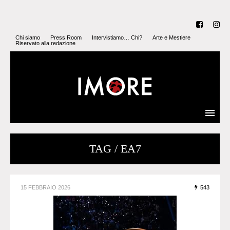
Chi siamo
Press Room
Intervistiamo… Chi?
Arte e Mestiere
Riservato alla redazione
TAG / EA7
15 FEBBRAIO 2026
543