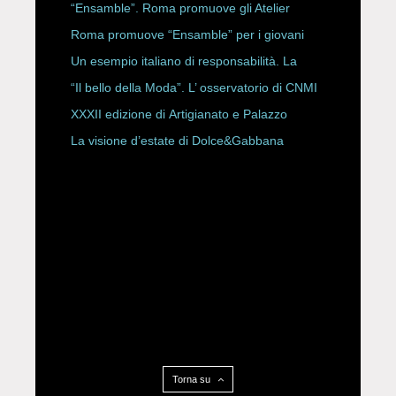
ROBERTA ANGELILLI
“Ensamble”. Roma promuove gli Atelier
Storici
Roma promuove “Ensamble” per i giovani
Un esempio italiano di responsabilità. La
Rete Slow Fiber
“Il bello della Moda”. L’ osservatorio di CNMI
XXXII edizione di Artigianato e Palazzo
La visione d’estate di Dolce&Gabbana
Torna su