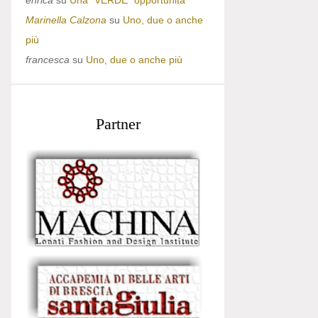
enrica
su
Una “VERDE” opportunità
Marinella Calzona
su
Uno, due o anche
più
francesca
su
Uno, due o anche più
Partner