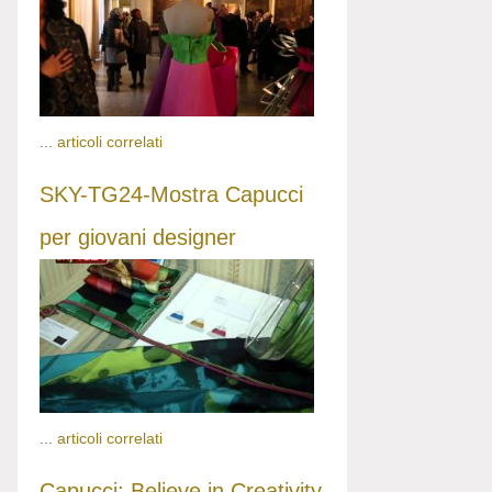
...
articoli correlati
SKY-TG24-Mostra Capucci
per giovani designer
...
articoli correlati
Capucci: Believe in Creativity