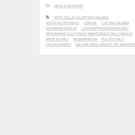
ARTE E MESTIERE
ARTE DELLA CALZATURA ITALIANA
ASSOCALZATURIFICI
CERCAL
CUCINA ITALIANA
GIOVANNA CEOLINI
LISTA RAPPRESENTATIVA DEL
PATRIMONIO CULTURALE IMMATERIALE DELL’UNESCO
MADE IN ITALY
MUSEIMPRESA
POLITECNICO
CALZATURIERO
SALONE DEGLI ARAZZI DEL MINISTE